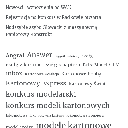
Nowości i wznowienia od WAK
Rejestracja na konkurs w Radkowie otwarta
Nadszybie szybu Głowacki z maszynownią –
Papierowy Konstrukt
Answer
Angraf
czołg
ciągnik rolniczy
czołg z kartonu
czołg z papieru
GPM
Extra Model
inbox
Kartonowe hobby
Kartonowa Kolekcja
Kartonowy Express
Kartonowy Świat
konkurs modelarski
konkurs modeli kartonowych
lokomotywa
lokomotywa z papieru
lokomotywa z kartonu
modele kartonowe
model czołgu