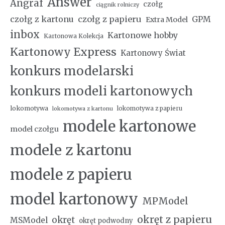
Answer
Angraf
czołg
ciągnik rolniczy
czołg z kartonu
czołg z papieru
GPM
Extra Model
inbox
Kartonowe hobby
Kartonowa Kolekcja
Kartonowy Express
Kartonowy Świat
konkurs modelarski
konkurs modeli kartonowych
lokomotywa
lokomotywa z papieru
lokomotywa z kartonu
modele kartonowe
model czołgu
modele z kartonu
modele z papieru
model kartonowy
MPModel
okręt z papieru
okręt
MSModel
okręt podwodny