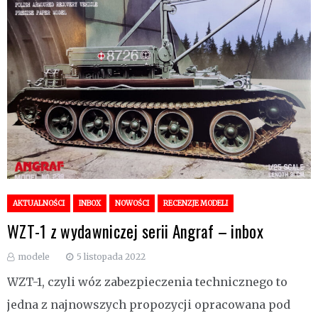
AKTUALNOŚCI
INBOX
NOWOŚCI
RECENZJE MODELI
WZT-1 z wydawniczej serii Angraf – inbox
modele
5 listopada 2022
WZT-1, czyli wóz zabezpieczenia technicznego to
jedna z najnowszych propozycji opracowana pod