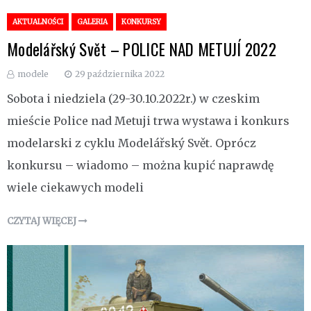
AKTUALNOŚCI
GALERIA
KONKURSY
Modelářský Svět – POLICE NAD METUJÍ 2022
modele
29 października 2022
Sobota i niedziela (29-30.10.2022r.) w czeskim
mieście Police nad Metuji trwa wystawa i konkurs
modelarski z cyklu Modelářský Svět. Oprócz
konkursu – wiadomo – można kupić naprawdę
wiele ciekawych modeli
CZYTAJ WIĘCEJ