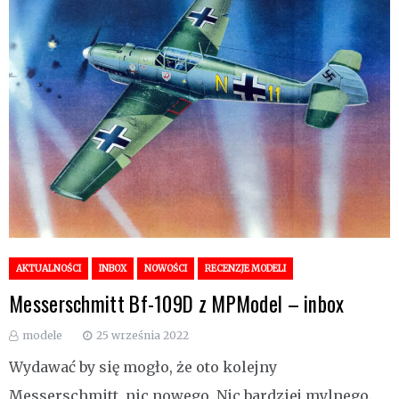
AKTUALNOŚCI
INBOX
NOWOŚCI
RECENZJE MODELI
Messerschmitt Bf-109D z MPModel – inbox
modele
25 września 2022
Wydawać by się mogło, że oto kolejny
Messerschmitt, nic nowego. Nic bardziej mylnego.