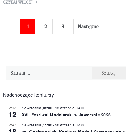
CZYTAJ WIĘCEJ
Stronicowanie
1
2
3
Następne
wpisów
Szukaj:
Nadchodzące konkursy
12 września ,08:00
-
13 września ,14:00
WRZ
12
XVII Festiwal Modelarski w Jaworznie 2026
18 września ,15:00
-
20 września ,14:00
WRZ
18
25. Ogólnopolski Konkurs Modeli Kartonowych o