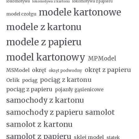
lokomotywa
lokomotywa z papieru
lokomotywa z kartonu
modele kartonowe
model czołgu
modele z kartonu
modele z papieru
model kartonowy
MPModel
okręt z papieru
okręt
MSModel
okręt podwodny
pociąg z kartonu
Orlik
pociąg
pociąg z papieru
pojazdy gąsienicowe
samochody z kartonu
samochody z papieru
samolot
samolot z kartonu
samolot z papieru
sklej model
statek