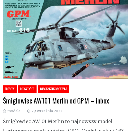
INBOX
NOWOŚCI
RECENZJE MODELI
Śmigłowiec AW101 Merlin od GPM – inbox
modele
29 września 2022
Śmigłowiec AW101 Merlin to najnowszy model
kartonowy z wydawnictwa GPM. Model w skali 1:33