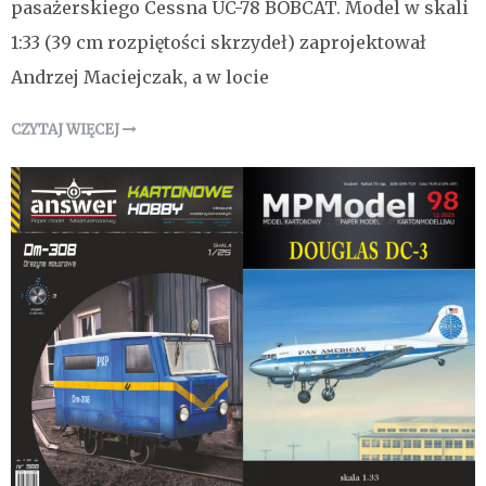
pasażerskiego Cessna UC-78 BOBCAT. Model w skali
1:33 (39 cm rozpiętości skrzydeł) zaprojektował
Andrzej Maciejczak, a w locie
CZYTAJ WIĘCEJ