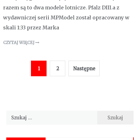
razem są to dwa modele lotnicze. Pfalz DIII.a z
wydawniczej serii MPModel został opracowany w
skali 1:33 przez Marka
CZYTAJ WIĘCEJ
Stronicowanie
1
2
Następne
wpisów
Szukaj: