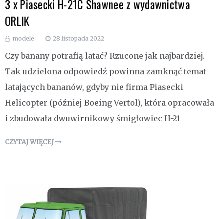
3 x Piasecki H-21C Shawnee z wydawnictwa
ORLIK
modele
28 listopada 2022
Czy banany potrafią latać? Rzucone jak najbardziej.
Tak udzielona odpowiedź powinna zamknąć temat
latających bananów, gdyby nie firma Piasecki
Helicopter (później Boeing Vertol), która opracowała
i zbudowała dwuwirnikowy śmigłowiec H-21
CZYTAJ WIĘCEJ