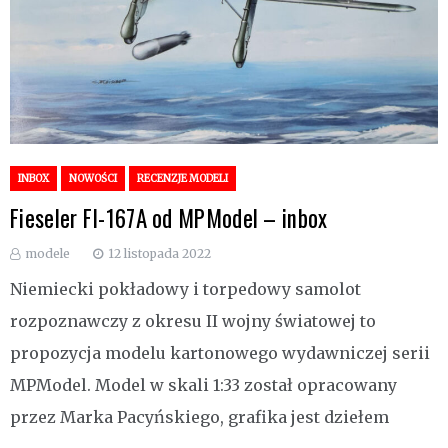
INBOX
NOWOŚCI
RECENZJE MODELI
Fieseler FI-167A od MPModel – inbox
modele
12 listopada 2022
Niemiecki pokładowy i torpedowy samolot
rozpoznawczy z okresu II wojny światowej to
propozycja modelu kartonowego wydawniczej serii
MPModel. Model w skali 1:33 został opracowany
przez Marka Pacyńskiego, grafika jest dziełem