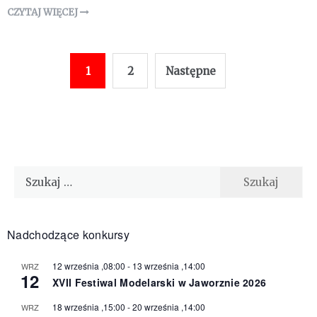
CZYTAJ WIĘCEJ
Stronicowanie
1
2
Następne
wpisów
Szukaj:
Nadchodzące konkursy
12 września ,08:00
-
13 września ,14:00
WRZ
12
XVII Festiwal Modelarski w Jaworznie 2026
18 września ,15:00
-
20 września ,14:00
WRZ