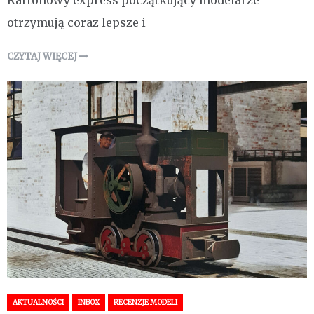
Kartonowy express początkujący modelarze
otrzymują coraz lepsze i
CZYTAJ WIĘCEJ
AKTUALNOŚCI
INBOX
RECENZJE MODELI