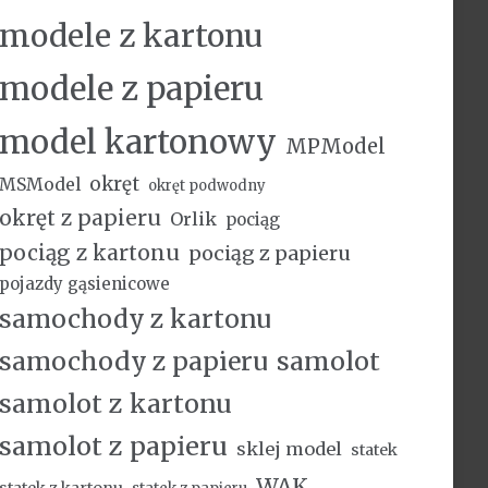
modele z kartonu
modele z papieru
model kartonowy
MPModel
okręt
MSModel
okręt podwodny
okręt z papieru
Orlik
pociąg
pociąg z kartonu
pociąg z papieru
pojazdy gąsienicowe
samochody z kartonu
samochody z papieru
samolot
samolot z kartonu
samolot z papieru
sklej model
statek
WAK
statek z kartonu