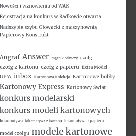
Nowości i wznowienia od WAK
Rejestracja na konkurs w Radkowie otwarta
Nadszybie szybu Głowacki z maszynownią –
Papierowy Konstrukt
Answer
Angraf
czołg
ciągnik rolniczy
czołg z kartonu
czołg z papieru
Extra Model
inbox
Kartonowe hobby
GPM
Kartonowa Kolekcja
Kartonowy Express
Kartonowy Świat
konkurs modelarski
konkurs modeli kartonowych
lokomotywa
lokomotywa z papieru
lokomotywa z kartonu
modele kartonowe
model czołgu