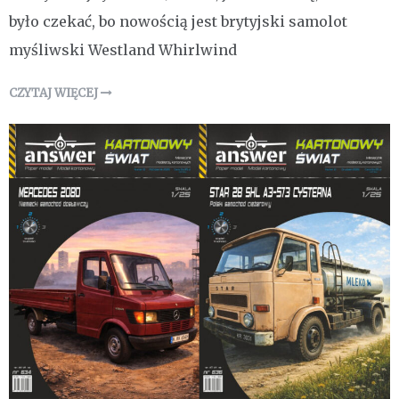
było czekać, bo nowością jest brytyjski samolot
myśliwski Westland Whirlwind
CZYTAJ WIĘCEJ