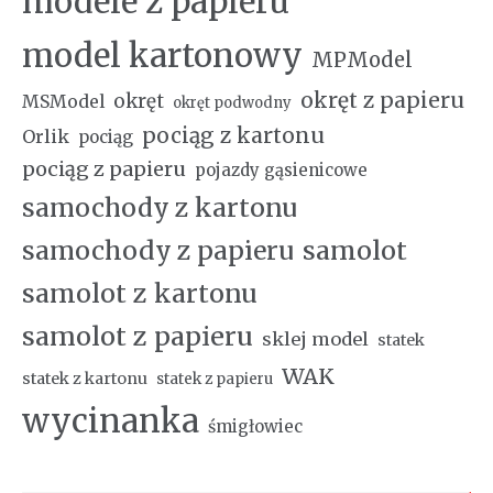
modele z papieru
model kartonowy
MPModel
okręt z papieru
okręt
MSModel
okręt podwodny
pociąg z kartonu
Orlik
pociąg
pociąg z papieru
pojazdy gąsienicowe
samochody z kartonu
samochody z papieru
samolot
samolot z kartonu
samolot z papieru
sklej model
statek
WAK
statek z kartonu
statek z papieru
wycinanka
śmigłowiec