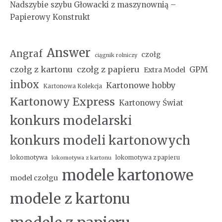
Nadszybie szybu Głowacki z maszynownią –
Papierowy Konstrukt
Answer
Angraf
czołg
ciągnik rolniczy
czołg z kartonu
czołg z papieru
GPM
Extra Model
inbox
Kartonowe hobby
Kartonowa Kolekcja
Kartonowy Express
Kartonowy Świat
konkurs modelarski
konkurs modeli kartonowych
lokomotywa
lokomotywa z papieru
lokomotywa z kartonu
modele kartonowe
model czołgu
modele z kartonu