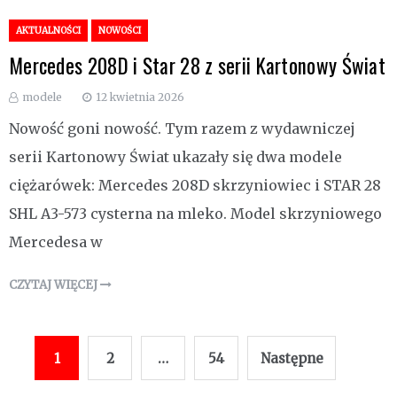
AKTUALNOŚCI
NOWOŚCI
Mercedes 208D i Star 28 z serii Kartonowy Świat
modele
12 kwietnia 2026
Nowość goni nowość. Tym razem z wydawniczej
serii Kartonowy Świat ukazały się dwa modele
ciężarówek: Mercedes 208D skrzyniowiec i STAR 28
SHL A3-573 cysterna na mleko. Model skrzyniowego
Mercedesa w
CZYTAJ WIĘCEJ
Stronicowanie
1
2
…
54
Następne
wpisów