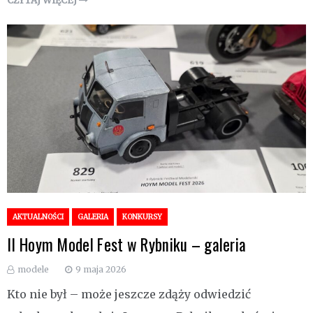
CZYTAJ WIĘCEJ
AKTUALNOŚCI
GALERIA
KONKURSY
II Hoym Model Fest w Rybniku – galeria
modele
9 maja 2026
Kto nie był – może jeszcze zdąży odwiedzić