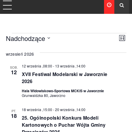
Wydarzenia
Nadchodzące
Nawi
Wyd
Lista
Wybierz
Wid
Wido
datę.
wrzesień 2026
naw
12 września ,08:00
-
13 września ,14:00
SOB.
12
XVII Festiwal Modelarski w Jaworznie
2026
Hala Widowiskowo-Sportowa MCKiS w Jaworznie
Grunwaldzka 80, Jaworzno
18 września ,15:00
-
20 września ,14:00
PT.
18
25. Ogólnopolski Konkurs Modeli
Kartonowych o Puchar Wójta Gminy
Przeciszów 2026