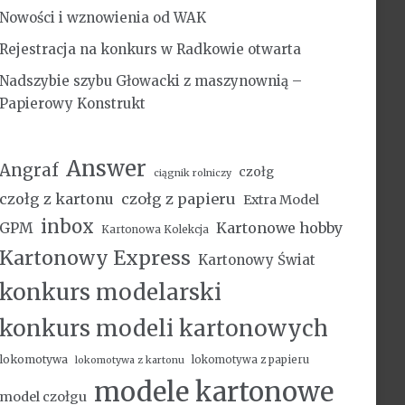
Nowości i wznowienia od WAK
Rejestracja na konkurs w Radkowie otwarta
Nadszybie szybu Głowacki z maszynownią –
Papierowy Konstrukt
Answer
Angraf
czołg
ciągnik rolniczy
czołg z kartonu
czołg z papieru
Extra Model
inbox
Kartonowe hobby
GPM
Kartonowa Kolekcja
Kartonowy Express
Kartonowy Świat
konkurs modelarski
konkurs modeli kartonowych
lokomotywa
lokomotywa z papieru
lokomotywa z kartonu
modele kartonowe
model czołgu