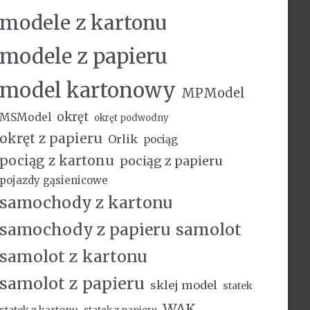
modele z kartonu
modele z papieru
model kartonowy
MPModel
okręt
MSModel
okręt podwodny
okręt z papieru
Orlik
pociąg
pociąg z kartonu
pociąg z papieru
pojazdy gąsienicowe
samochody z kartonu
samochody z papieru
samolot
samolot z kartonu
samolot z papieru
sklej model
statek
WAK
statek z kartonu