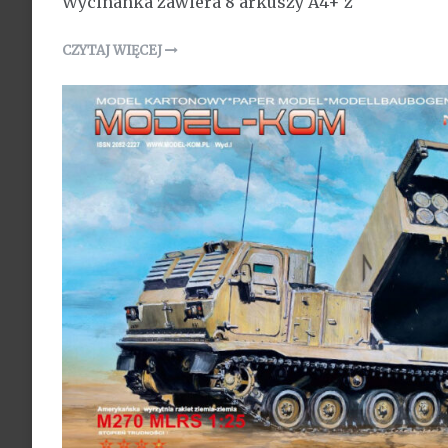
Wycinanka zawiera 8 arkuszy A4+ z
CZYTAJ WIĘCEJ