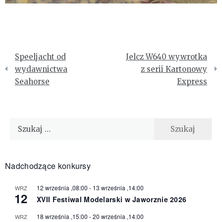
Nawigacja
Speeljacht od
Jelcz W640 wywrotka
wpisu
wydawnictwa
z serii Kartonowy
Seahorse
Express
Szukaj:
Nadchodzące konkursy
12 września ,08:00
-
13 września ,14:00
WRZ
12
XVII Festiwal Modelarski w Jaworznie 2026
18 września ,15:00
-
20 września ,14:00
WRZ