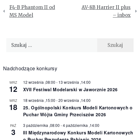
Nawigacja
F4-B Phantom II od
AV-8B Harrier II plus
wpisu
MS Model
– inbox
Szukaj:
Nadchodzące konkursy
12 września ,08:00
-
13 września ,14:00
WRZ
12
XVII Festiwal Modelarski w Jaworznie 2026
18 września ,15:00
-
20 września ,14:00
WRZ
18
25. Ogólnopolski Konkurs Modeli Kartonowych o
Puchar Wójta Gminy Przeciszów 2026
3 października ,08:00
-
4 października ,14:00
PAŹ
3
III Międzynarodowy Konkurs Modeli Kartonowych
o Puchar Prezydenta Pabianic 2026