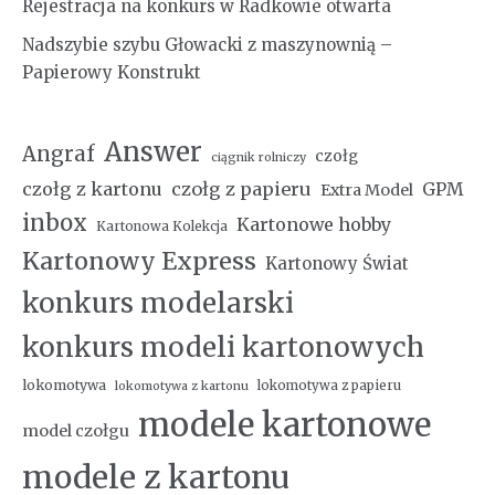
Rejestracja na konkurs w Radkowie otwarta
Nadszybie szybu Głowacki z maszynownią –
Papierowy Konstrukt
Answer
Angraf
czołg
ciągnik rolniczy
czołg z kartonu
czołg z papieru
GPM
Extra Model
inbox
Kartonowe hobby
Kartonowa Kolekcja
Kartonowy Express
Kartonowy Świat
konkurs modelarski
konkurs modeli kartonowych
lokomotywa
lokomotywa z papieru
lokomotywa z kartonu
modele kartonowe
model czołgu
modele z kartonu