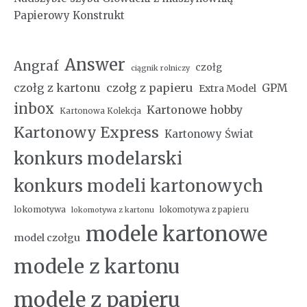
Papierowy Konstrukt
Answer
Angraf
czołg
ciągnik rolniczy
czołg z kartonu
czołg z papieru
GPM
Extra Model
inbox
Kartonowe hobby
Kartonowa Kolekcja
Kartonowy Express
Kartonowy Świat
konkurs modelarski
konkurs modeli kartonowych
lokomotywa
lokomotywa z papieru
lokomotywa z kartonu
modele kartonowe
model czołgu
modele z kartonu
modele z papieru