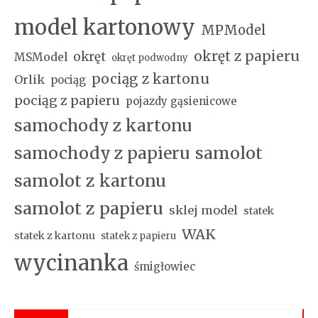
model kartonowy
MPModel
okręt z papieru
okręt
MSModel
okręt podwodny
pociąg z kartonu
Orlik
pociąg
pociąg z papieru
pojazdy gąsienicowe
samochody z kartonu
samochody z papieru
samolot
samolot z kartonu
samolot z papieru
sklej model
statek
WAK
statek z kartonu
statek z papieru
wycinanka
śmigłowiec