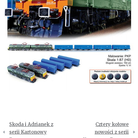
Nawigacja
Skoda i Adrianek z
Cztery kołowe
wpisu
serii Kartonowy
nowości z serii