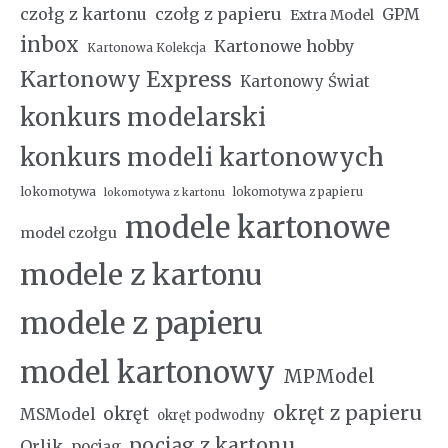
czołg z kartonu
czołg z papieru
GPM
Extra Model
inbox
Kartonowe hobby
Kartonowa Kolekcja
Kartonowy Express
Kartonowy Świat
konkurs modelarski
konkurs modeli kartonowych
lokomotywa
lokomotywa z papieru
lokomotywa z kartonu
modele kartonowe
model czołgu
modele z kartonu
modele z papieru
model kartonowy
MPModel
okręt z papieru
okręt
MSModel
okręt podwodny
pociąg z kartonu
Orlik
pociąg