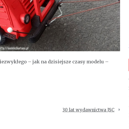
niezwykłego – jak na dzisiejsze czasy modelu –
30 lat wydawnictwa JSC