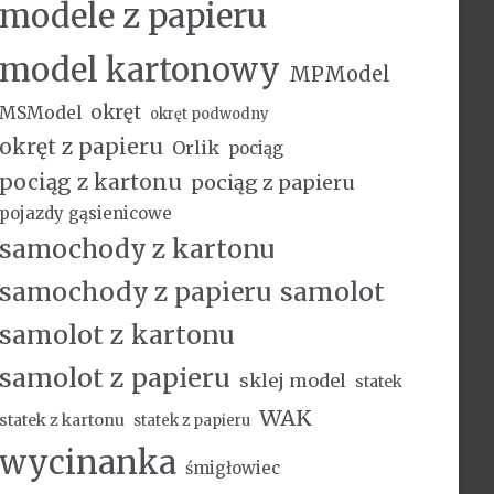
modele z papieru
model kartonowy
MPModel
okręt
MSModel
okręt podwodny
okręt z papieru
Orlik
pociąg
pociąg z kartonu
pociąg z papieru
pojazdy gąsienicowe
samochody z kartonu
samochody z papieru
samolot
samolot z kartonu
samolot z papieru
sklej model
statek
WAK
statek z kartonu
statek z papieru
wycinanka
śmigłowiec