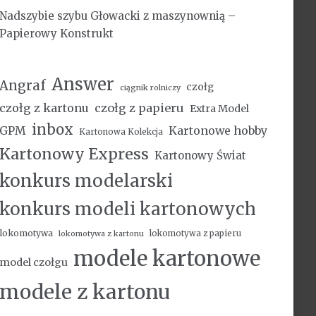
Nadszybie szybu Głowacki z maszynownią –
Papierowy Konstrukt
Answer
Angraf
czołg
ciągnik rolniczy
czołg z kartonu
czołg z papieru
Extra Model
inbox
Kartonowe hobby
GPM
Kartonowa Kolekcja
Kartonowy Express
Kartonowy Świat
konkurs modelarski
konkurs modeli kartonowych
lokomotywa
lokomotywa z papieru
lokomotywa z kartonu
modele kartonowe
model czołgu
modele z kartonu