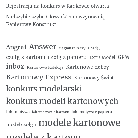
Rejestracja na konkurs w Radkowie otwarta
Nadszybie szybu Głowacki z maszynownią –
Papierowy Konstrukt
Answer
Angraf
czołg
ciągnik rolniczy
czołg z kartonu
czołg z papieru
GPM
Extra Model
inbox
Kartonowe hobby
Kartonowa Kolekcja
Kartonowy Express
Kartonowy Świat
konkurs modelarski
konkurs modeli kartonowych
lokomotywa
lokomotywa z papieru
lokomotywa z kartonu
modele kartonowe
model czołgu
modele z kartonu