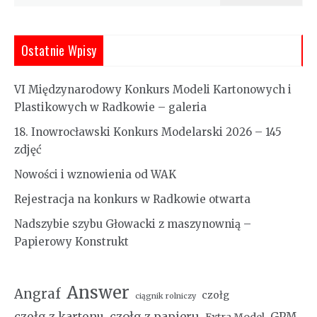
Ostatnie Wpisy
VI Międzynarodowy Konkurs Modeli Kartonowych i
Plastikowych w Radkowie – galeria
18. Inowrocławski Konkurs Modelarski 2026 – 145
zdjęć
Nowości i wznowienia od WAK
Rejestracja na konkurs w Radkowie otwarta
Nadszybie szybu Głowacki z maszynownią –
Papierowy Konstrukt
Answer
Angraf
czołg
ciągnik rolniczy
czołg z kartonu
czołg z papieru
GPM
Extra Model