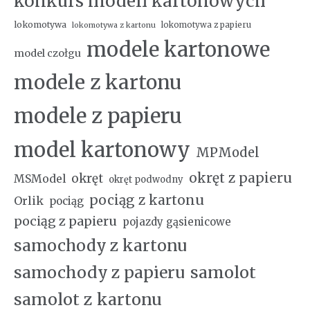
konkurs modeli kartonowych
lokomotywa
lokomotywa z papieru
lokomotywa z kartonu
modele kartonowe
model czołgu
modele z kartonu
modele z papieru
model kartonowy
MPModel
okręt z papieru
okręt
MSModel
okręt podwodny
pociąg z kartonu
Orlik
pociąg
pociąg z papieru
pojazdy gąsienicowe
samochody z kartonu
samochody z papieru
samolot
samolot z kartonu