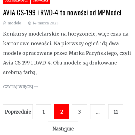
AKTUALNOŚCI
NOWOŚCI
AVIA CS-199 i RWD-4 to nowości od MPModel
modele
14 marca 2025
Konkursy modelarskie na horyzoncie, więc czas na
kartonowe nowości. Na pierwszy ogień idą dwa
modele opracowane przez Marka Pacyńskiego, czyli
Avia CS-199 i RWD-4. Oba modele są drukowane
srebrną farbą,
CZYTAJ WIĘCEJ
Stronicowanie
Poprzednie
1
2
3
…
11
wpisów
Następne