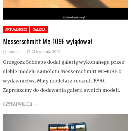
AKTUALNOŚCI
GALERIA
Messerschmitt Me-109E wylądował
modele
21 kwietnia 2025
Grzegorz Schoepe dodał galerię wykonanego przez
siebie modelu samolotu Messerschmitt Me-109E z
wydawnictwa Mały modelarz rocznik 1990.
Zapraszamy do dodawania galerii swoich modeli.
CZYTAJ WIĘCEJ