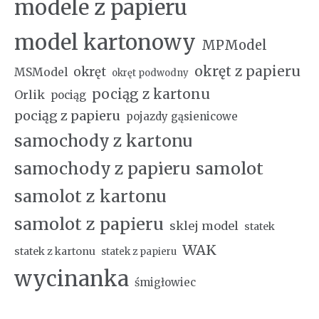
modele z papieru
model kartonowy
MPModel
okręt z papieru
okręt
MSModel
okręt podwodny
pociąg z kartonu
Orlik
pociąg
pociąg z papieru
pojazdy gąsienicowe
samochody z kartonu
samochody z papieru
samolot
samolot z kartonu
samolot z papieru
sklej model
statek
WAK
statek z kartonu
statek z papieru
wycinanka
śmigłowiec