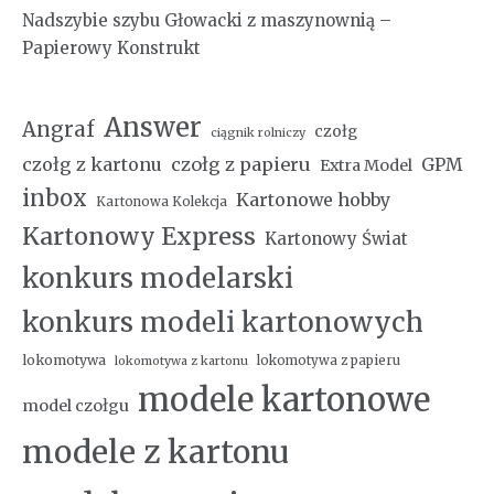
Nadszybie szybu Głowacki z maszynownią –
Papierowy Konstrukt
Answer
Angraf
czołg
ciągnik rolniczy
czołg z kartonu
czołg z papieru
GPM
Extra Model
inbox
Kartonowe hobby
Kartonowa Kolekcja
Kartonowy Express
Kartonowy Świat
konkurs modelarski
konkurs modeli kartonowych
lokomotywa
lokomotywa z papieru
lokomotywa z kartonu
modele kartonowe
model czołgu
modele z kartonu