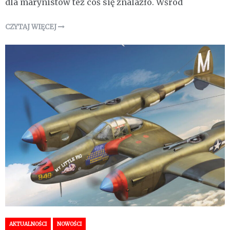
dla marynistów też coś się znalazło. Wśród
CZYTAJ WIĘCEJ
AKTUALNOŚCI
NOWOŚCI