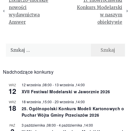
Lotniczo-morskie
17. Inowrocławski
wpisu
nowości
Konkurs Modelarski
wydawnictwa
w naszym
Answer
obiektywie
Szukaj:
Nadchodzące konkursy
12 września ,08:00
-
13 września ,14:00
WRZ
12
XVII Festiwal Modelarski w Jaworznie 2026
18 września ,15:00
-
20 września ,14:00
WRZ
18
25. Ogólnopolski Konkurs Modeli Kartonowych o
Puchar Wójta Gminy Przeciszów 2026
3 października ,08:00
-
4 października ,14:00
PAŹ