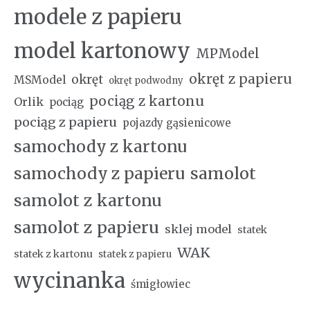
modele z papieru
model kartonowy
MPModel
okręt z papieru
okręt
MSModel
okręt podwodny
pociąg z kartonu
Orlik
pociąg
pociąg z papieru
pojazdy gąsienicowe
samochody z kartonu
samochody z papieru
samolot
samolot z kartonu
samolot z papieru
sklej model
statek
WAK
statek z kartonu
statek z papieru
wycinanka
śmigłowiec