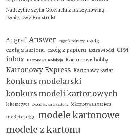
Nadszybie szybu Głowacki z maszynownią –
Papierowy Konstrukt
Answer
Angraf
czołg
ciągnik rolniczy
czołg z kartonu
czołg z papieru
GPM
Extra Model
inbox
Kartonowe hobby
Kartonowa Kolekcja
Kartonowy Express
Kartonowy Świat
konkurs modelarski
konkurs modeli kartonowych
lokomotywa
lokomotywa z papieru
lokomotywa z kartonu
modele kartonowe
model czołgu
modele z kartonu