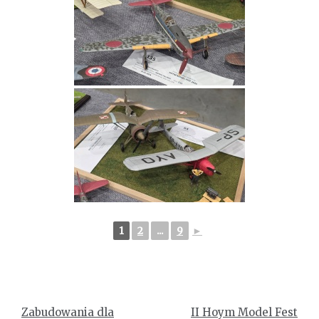
1
2
...
9
►
Nawigacja
Zabudowania dla
II Hoym Model Fest