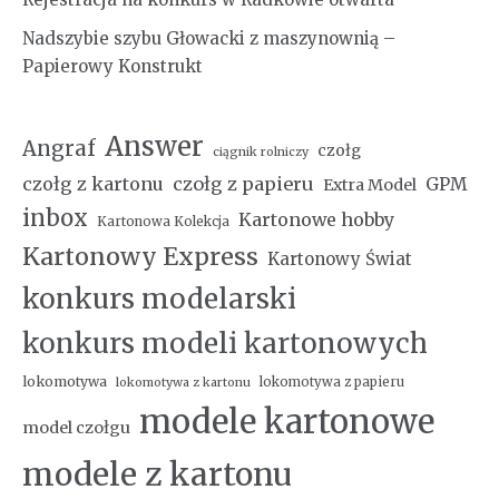
Nadszybie szybu Głowacki z maszynownią –
Papierowy Konstrukt
Answer
Angraf
czołg
ciągnik rolniczy
czołg z kartonu
czołg z papieru
GPM
Extra Model
inbox
Kartonowe hobby
Kartonowa Kolekcja
Kartonowy Express
Kartonowy Świat
konkurs modelarski
konkurs modeli kartonowych
lokomotywa
lokomotywa z papieru
lokomotywa z kartonu
modele kartonowe
model czołgu
modele z kartonu