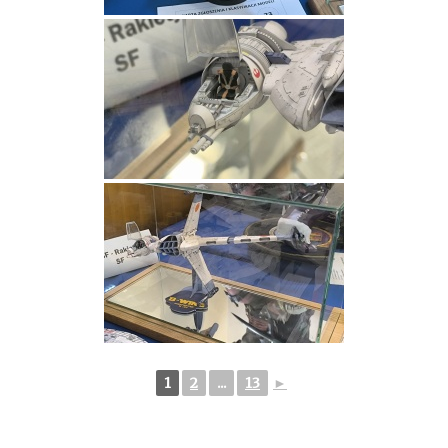
1
2
...
13
►