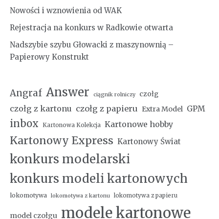
Nowości i wznowienia od WAK
Rejestracja na konkurs w Radkowie otwarta
Nadszybie szybu Głowacki z maszynownią –
Papierowy Konstrukt
Answer
Angraf
czołg
ciągnik rolniczy
czołg z kartonu
czołg z papieru
GPM
Extra Model
inbox
Kartonowe hobby
Kartonowa Kolekcja
Kartonowy Express
Kartonowy Świat
konkurs modelarski
konkurs modeli kartonowych
lokomotywa
lokomotywa z papieru
lokomotywa z kartonu
modele kartonowe
model czołgu