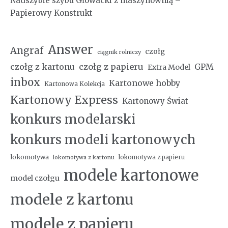
Nadszybie szybu Głowacki z maszynownią –
Papierowy Konstrukt
Answer
Angraf
czołg
ciągnik rolniczy
czołg z kartonu
czołg z papieru
GPM
Extra Model
inbox
Kartonowe hobby
Kartonowa Kolekcja
Kartonowy Express
Kartonowy Świat
konkurs modelarski
konkurs modeli kartonowych
lokomotywa
lokomotywa z papieru
lokomotywa z kartonu
modele kartonowe
model czołgu
modele z kartonu
modele z papieru