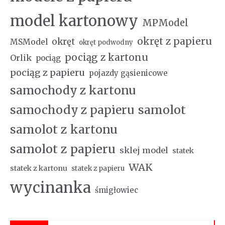
model kartonowy
MPModel
okręt z papieru
okręt
MSModel
okręt podwodny
pociąg z kartonu
Orlik
pociąg
pociąg z papieru
pojazdy gąsienicowe
samochody z kartonu
samochody z papieru
samolot
samolot z kartonu
samolot z papieru
sklej model
statek
WAK
statek z kartonu
statek z papieru
wycinanka
śmigłowiec