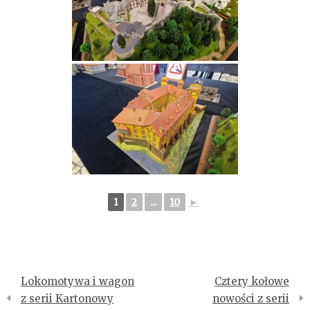
1
2
...
10
►
Nawigacja
Lokomotywa i wagon
Cztery kołowe
wpisu
z serii Kartonowy
nowości z serii