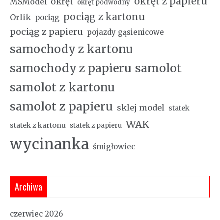
okręt z papieru
okręt
MSModel
okręt podwodny
pociąg z kartonu
Orlik
pociąg
pociąg z papieru
pojazdy gąsienicowe
samochody z kartonu
samochody z papieru
samolot
samolot z kartonu
samolot z papieru
sklej model
statek
WAK
statek z kartonu
statek z papieru
wycinanka
śmigłowiec
Archiwa
czerwiec 2026