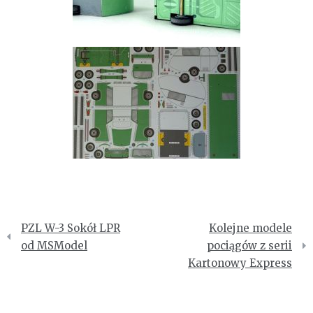
Nawigacja
PZL W-3 Sokół LPR
Kolejne modele
wpisu
od MSModel
pociągów z serii
Kartonowy Express