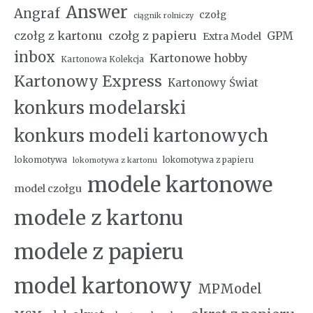
Answer
Angraf
czołg
ciągnik rolniczy
czołg z kartonu
czołg z papieru
GPM
Extra Model
inbox
Kartonowe hobby
Kartonowa Kolekcja
Kartonowy Express
Kartonowy Świat
konkurs modelarski
konkurs modeli kartonowych
lokomotywa
lokomotywa z papieru
lokomotywa z kartonu
modele kartonowe
model czołgu
modele z kartonu
modele z papieru
model kartonowy
MPModel