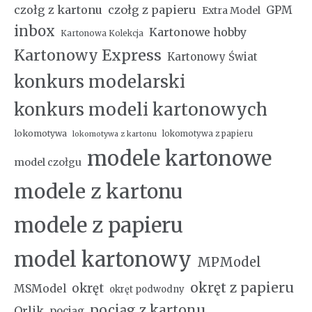
czołg z kartonu
czołg z papieru
GPM
Extra Model
inbox
Kartonowe hobby
Kartonowa Kolekcja
Kartonowy Express
Kartonowy Świat
konkurs modelarski
konkurs modeli kartonowych
lokomotywa
lokomotywa z papieru
lokomotywa z kartonu
modele kartonowe
model czołgu
modele z kartonu
modele z papieru
model kartonowy
MPModel
okręt z papieru
okręt
MSModel
okręt podwodny
pociąg z kartonu
Orlik
pociąg