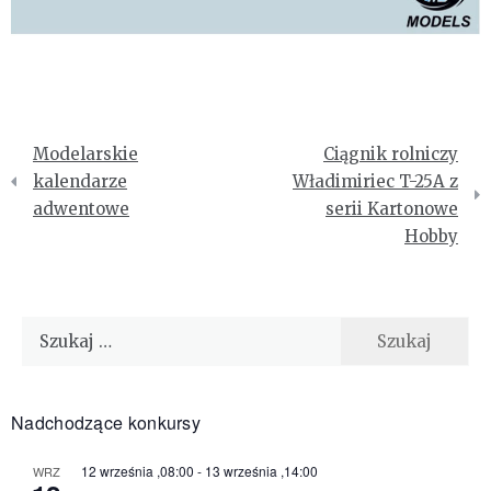
Nawigacja
Modelarskie
Ciągnik rolniczy
wpisu
kalendarze
Władimiriec T-25A z
adwentowe
serii Kartonowe
Hobby
Szukaj:
Nadchodzące konkursy
12 września ,08:00
-
13 września ,14:00
WRZ