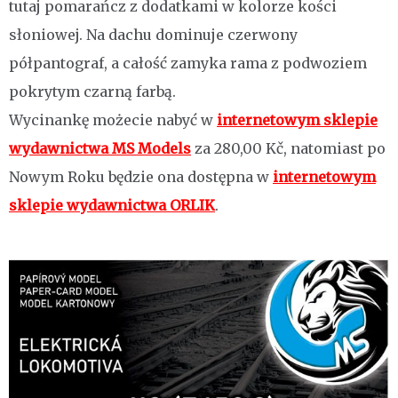
tutaj pomarańcz z dodatkami w kolorze kości
słoniowej. Na dachu dominuje czerwony
półpantograf, a całość zamyka rama z podwoziem
pokrytym czarną farbą.
Wycinankę możecie nabyć w
internetowym sklepie
wydawnictwa MS Models
za 280,00 Kč, natomiast po
Nowym Roku będzie ona dostępna w
internetowym
sklepie wydawnictwa ORLIK
.