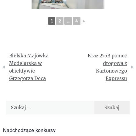
1
2
...
4
►
Nawigacja
Bielska Majówka
Kraz 255B pomoc
wpisu
Modelarska w
drogowa z
obiektywie
Kartonowego
Grzegorza Deca
Expressu
Szukaj:
Nadchodzące konkursy