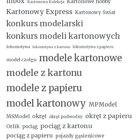
inbox
Kartonowe hobby
Kartonowa Kolekcja
Kartonowy Express
Kartonowy Świat
konkurs modelarski
konkurs modeli kartonowych
lokomotywa
lokomotywa z papieru
lokomotywa z kartonu
modele kartonowe
model czołgu
modele z kartonu
modele z papieru
model kartonowy
MPModel
okręt z papieru
okręt
MSModel
okręt podwodny
pociąg z kartonu
Orlik
pociąg
pociąg z papieru
pojazdy gąsienicowe