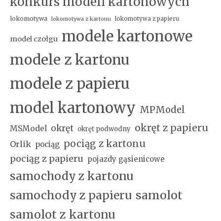
konkurs modeli kartonowych
lokomotywa
lokomotywa z papieru
lokomotywa z kartonu
modele kartonowe
model czołgu
modele z kartonu
modele z papieru
model kartonowy
MPModel
okręt z papieru
okręt
MSModel
okręt podwodny
pociąg z kartonu
Orlik
pociąg
pociąg z papieru
pojazdy gąsienicowe
samochody z kartonu
samochody z papieru
samolot
samolot z kartonu