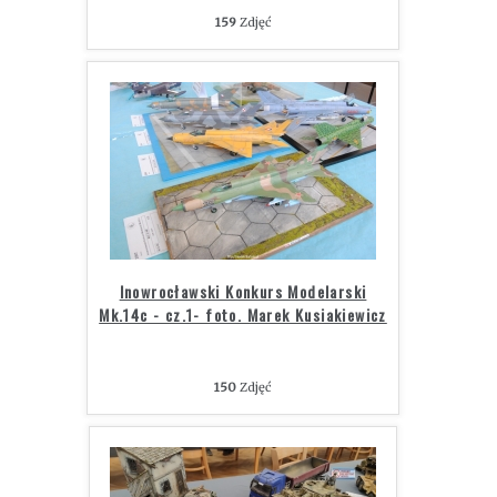
159
Zdjęć
Inowrocławski Konkurs Modelarski
Mk.14c - cz.1- foto. Marek Kusiakiewicz
150
Zdjęć