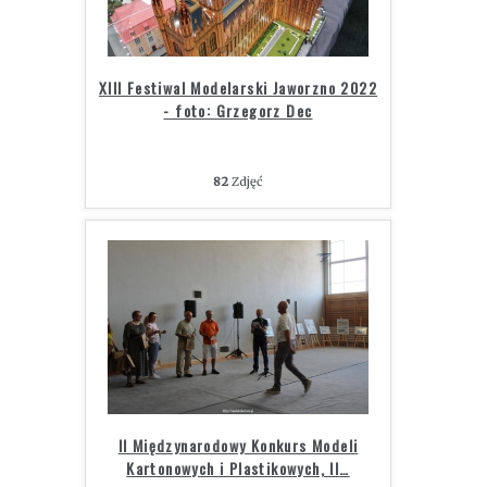
XIII Festiwal Modelarski Jaworzno 2022
- foto: Grzegorz Dec
82
Zdjęć
II Międzynarodowy Konkurs Modeli
Kartonowych i Plastikowych, II
…