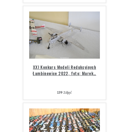
XXI Konkurs Modeli Redukcyjnych
Łambinowice 2022, foto: Marek
…
139
Zdjęć