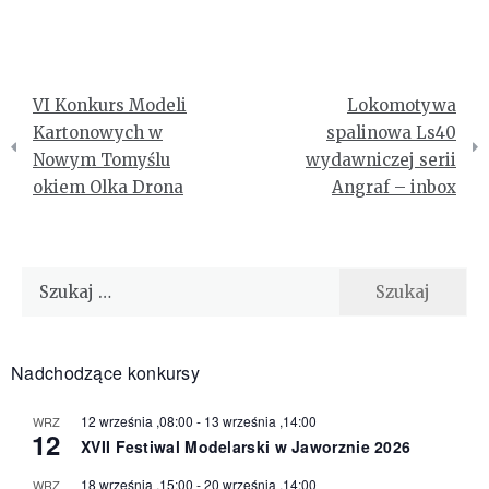
Nawigacja
VI Konkurs Modeli
Lokomotywa
wpisu
Kartonowych w
spalinowa Ls40
Nowym Tomyślu
wydawniczej serii
okiem Olka Drona
Angraf – inbox
Szukaj:
Nadchodzące konkursy
12 września ,08:00
-
13 września ,14:00
WRZ
12
XVII Festiwal Modelarski w Jaworznie 2026
18 września ,15:00
-
20 września ,14:00
WRZ