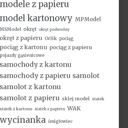
modele z papieru
model kartonowy
MPModel
okręt
MSModel
okręt podwodny
okręt z papieru
Orlik
pociąg
pociąg z kartonu
pociąg z papieru
pojazdy gąsienicowe
samochody z kartonu
samochody z papieru
samolot
samolot z kartonu
samolot z papieru
sklej model
statek
WAK
statek z kartonu
statek z papieru
wycinanka
śmigłowiec