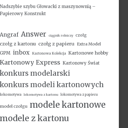
Nadszybie szybu Głowacki z maszynownią –
Papierowy Konstrukt
Answer
Angraf
czołg
ciągnik rolniczy
czołg z kartonu
czołg z papieru
Extra Model
inbox
Kartonowe hobby
GPM
Kartonowa Kolekcja
Kartonowy Express
Kartonowy Świat
konkurs modelarski
konkurs modeli kartonowych
lokomotywa
lokomotywa z papieru
lokomotywa z kartonu
modele kartonowe
model czołgu
modele z kartonu