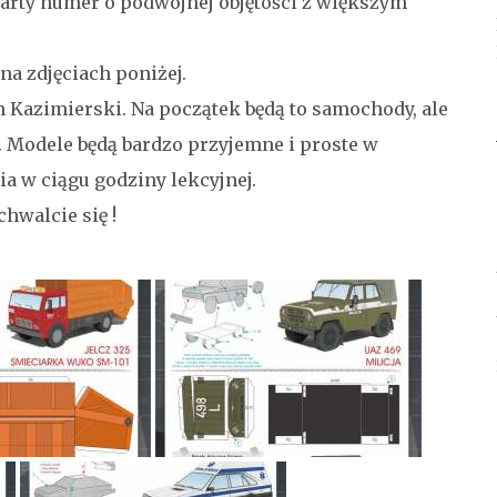
arty numer o podwójnej objętości z większym
a zdjęciach poniżej.
 Kazimierski. Na początek będą to samochody, ale
 Modele będą bardzo przyjemne i proste w
ia w ciągu godziny lekcyjnej.
chwalcie się !