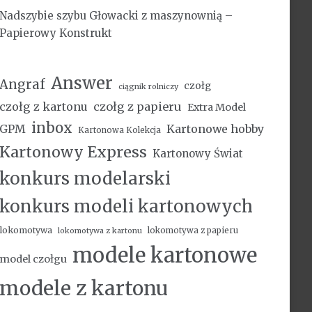
Nadszybie szybu Głowacki z maszynownią –
Papierowy Konstrukt
Answer
Angraf
czołg
ciągnik rolniczy
czołg z kartonu
czołg z papieru
Extra Model
inbox
Kartonowe hobby
GPM
Kartonowa Kolekcja
Kartonowy Express
Kartonowy Świat
konkurs modelarski
konkurs modeli kartonowych
lokomotywa
lokomotywa z papieru
lokomotywa z kartonu
modele kartonowe
model czołgu
modele z kartonu