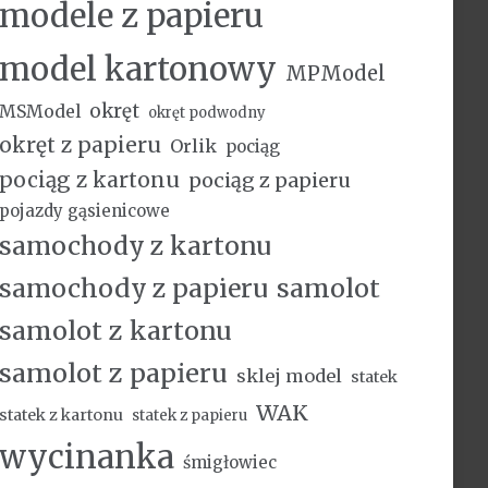
modele z papieru
model kartonowy
MPModel
okręt
MSModel
okręt podwodny
okręt z papieru
Orlik
pociąg
pociąg z kartonu
pociąg z papieru
pojazdy gąsienicowe
samochody z kartonu
samochody z papieru
samolot
samolot z kartonu
samolot z papieru
sklej model
statek
WAK
statek z kartonu
statek z papieru
wycinanka
śmigłowiec