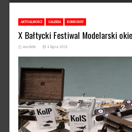
AKTUALNOŚCI
GALERIA
KONKURSY
X Bałtycki Festiwal Modelarski oki
modele
4 lipca 2021