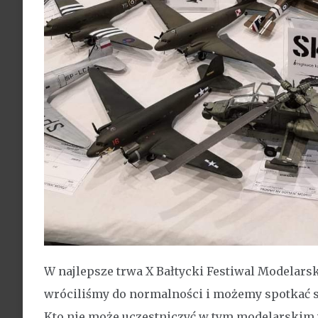
W najlepsze trwa X Bałtycki Festiwal Modelarsk
wróciliśmy do normalności i możemy spotkać się
Kto nie może uczestniczyć w tym modelarskim 