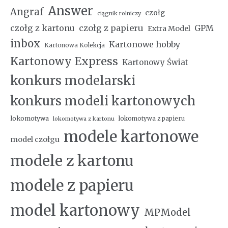
Answer
Angraf
czołg
ciągnik rolniczy
czołg z kartonu
czołg z papieru
GPM
Extra Model
inbox
Kartonowe hobby
Kartonowa Kolekcja
Kartonowy Express
Kartonowy Świat
konkurs modelarski
konkurs modeli kartonowych
lokomotywa
lokomotywa z papieru
lokomotywa z kartonu
modele kartonowe
model czołgu
modele z kartonu
modele z papieru
model kartonowy
MPModel