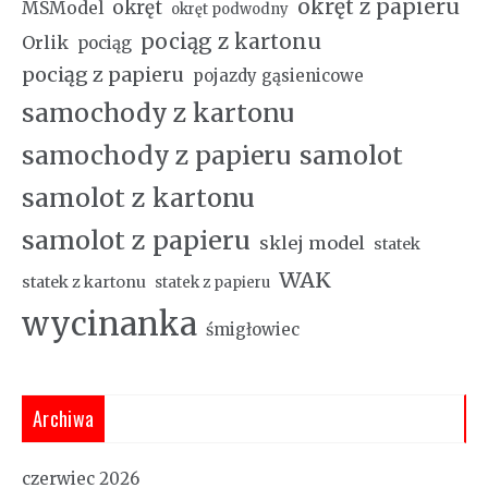
okręt z papieru
okręt
MSModel
okręt podwodny
pociąg z kartonu
Orlik
pociąg
pociąg z papieru
pojazdy gąsienicowe
samochody z kartonu
samochody z papieru
samolot
samolot z kartonu
samolot z papieru
sklej model
statek
WAK
statek z kartonu
statek z papieru
wycinanka
śmigłowiec
Archiwa
czerwiec 2026