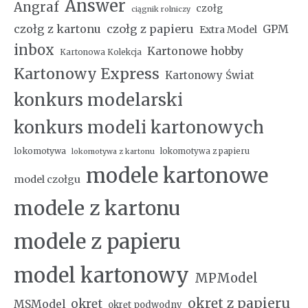
Answer
Angraf
czołg
ciągnik rolniczy
czołg z kartonu
czołg z papieru
GPM
Extra Model
inbox
Kartonowe hobby
Kartonowa Kolekcja
Kartonowy Express
Kartonowy Świat
konkurs modelarski
konkurs modeli kartonowych
lokomotywa
lokomotywa z papieru
lokomotywa z kartonu
modele kartonowe
model czołgu
modele z kartonu
modele z papieru
model kartonowy
MPModel
okręt z papieru
okręt
MSModel
okręt podwodny