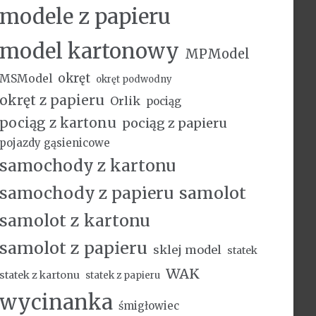
modele z papieru
model kartonowy
MPModel
okręt
MSModel
okręt podwodny
okręt z papieru
Orlik
pociąg
pociąg z kartonu
pociąg z papieru
pojazdy gąsienicowe
samochody z kartonu
samochody z papieru
samolot
samolot z kartonu
samolot z papieru
sklej model
statek
WAK
statek z kartonu
statek z papieru
wycinanka
śmigłowiec