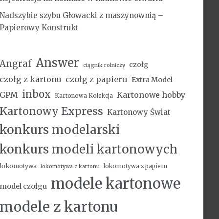
Nadszybie szybu Głowacki z maszynownią –
Papierowy Konstrukt
Answer
Angraf
czołg
ciągnik rolniczy
czołg z kartonu
czołg z papieru
Extra Model
inbox
Kartonowe hobby
GPM
Kartonowa Kolekcja
Kartonowy Express
Kartonowy Świat
konkurs modelarski
konkurs modeli kartonowych
lokomotywa
lokomotywa z papieru
lokomotywa z kartonu
modele kartonowe
model czołgu
modele z kartonu