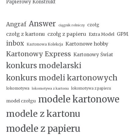
Papierowy Konstrukt
Answer
Angraf
czołg
ciągnik rolniczy
czołg z kartonu
czołg z papieru
GPM
Extra Model
inbox
Kartonowe hobby
Kartonowa Kolekcja
Kartonowy Express
Kartonowy Świat
konkurs modelarski
konkurs modeli kartonowych
lokomotywa
lokomotywa z papieru
lokomotywa z kartonu
modele kartonowe
model czołgu
modele z kartonu
modele z papieru