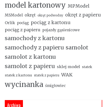
model kartonowy
MPModel
okręt z papieru
okręt
MSModel
okręt podwodny
pociąg z kartonu
Orlik
pociąg
pociąg z papieru
pojazdy gąsienicowe
samochody z kartonu
samochody z papieru
samolot
samolot z kartonu
samolot z papieru
sklej model
statek
WAK
statek z kartonu
statek z papieru
wycinanka
śmigłowiec
Archiwa