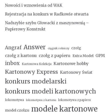
Nowości i wznowienia od WAK
Rejestracja na konkurs w Radkowie otwarta
Nadszybie szybu Głowacki z maszynownią –
Papierowy Konstrukt
Answer
Angraf
czołg
ciągnik rolniczy
czołg z kartonu
czołg z papieru
GPM
Extra Model
inbox
Kartonowe hobby
Kartonowa Kolekcja
Kartonowy Express
Kartonowy Świat
konkurs modelarski
konkurs modeli kartonowych
lokomotywa
lokomotywa z papieru
lokomotywa z kartonu
modele kartonowe
model czołgu