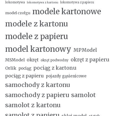
lokomotywa
lokomotywa z papieru
lokomotywa z kartonu
modele kartonowe
model czołgu
modele z kartonu
modele z papieru
model kartonowy
MPModel
okręt z papieru
okręt
MSModel
okręt podwodny
pociąg z kartonu
Orlik
pociąg
pociąg z papieru
pojazdy gąsienicowe
samochody z kartonu
samochody z papieru
samolot
samolot z kartonu
samolot z papieru
sklej model
statek