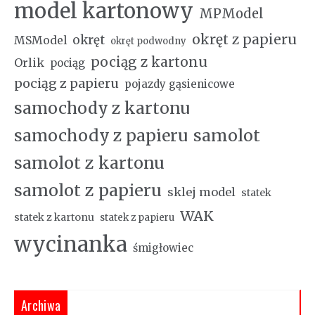
model kartonowy
MPModel
okręt z papieru
okręt
MSModel
okręt podwodny
pociąg z kartonu
Orlik
pociąg
pociąg z papieru
pojazdy gąsienicowe
samochody z kartonu
samochody z papieru
samolot
samolot z kartonu
samolot z papieru
sklej model
statek
WAK
statek z kartonu
statek z papieru
wycinanka
śmigłowiec
Archiwa