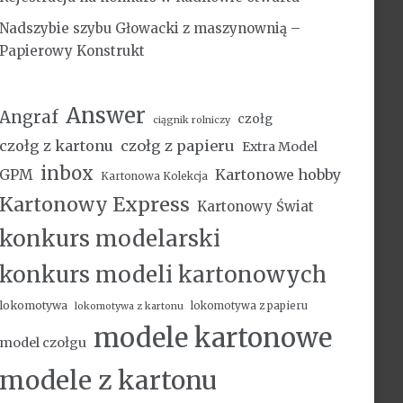
Nadszybie szybu Głowacki z maszynownią –
Papierowy Konstrukt
Answer
Angraf
czołg
ciągnik rolniczy
czołg z kartonu
czołg z papieru
Extra Model
inbox
Kartonowe hobby
GPM
Kartonowa Kolekcja
Kartonowy Express
Kartonowy Świat
konkurs modelarski
konkurs modeli kartonowych
lokomotywa
lokomotywa z papieru
lokomotywa z kartonu
modele kartonowe
model czołgu
modele z kartonu