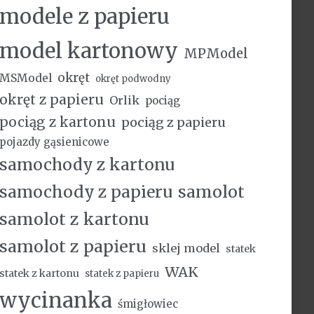
modele z papieru
model kartonowy
MPModel
okręt
MSModel
okręt podwodny
okręt z papieru
Orlik
pociąg
pociąg z kartonu
pociąg z papieru
pojazdy gąsienicowe
samochody z kartonu
samochody z papieru
samolot
samolot z kartonu
samolot z papieru
sklej model
statek
WAK
statek z kartonu
statek z papieru
wycinanka
śmigłowiec