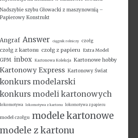
Nadszybie szybu Głowacki z maszynownią –
Papierowy Konstrukt
Answer
Angraf
czołg
ciągnik rolniczy
czołg z kartonu
czołg z papieru
Extra Model
inbox
Kartonowe hobby
GPM
Kartonowa Kolekcja
Kartonowy Express
Kartonowy Świat
konkurs modelarski
konkurs modeli kartonowych
lokomotywa
lokomotywa z papieru
lokomotywa z kartonu
modele kartonowe
model czołgu
modele z kartonu