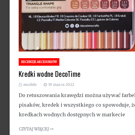
RECENZJE AKCESORIÓW
Kredki wodne DecoTime
modele
19 marca 2022
Do retuszowania krawędzi można używać farbe
pisaków, kredek i wszystkiego co spowoduje, że
kredkach wodnych dostępnych w markecie
CZYTAJ WIĘCEJ