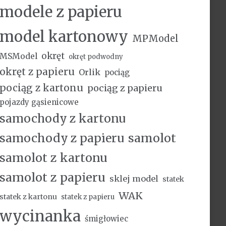
modele z papieru
model kartonowy
MPModel
okręt
MSModel
okręt podwodny
okręt z papieru
Orlik
pociąg
pociąg z kartonu
pociąg z papieru
pojazdy gąsienicowe
samochody z kartonu
samochody z papieru
samolot
samolot z kartonu
samolot z papieru
sklej model
statek
WAK
statek z kartonu
statek z papieru
wycinanka
śmigłowiec