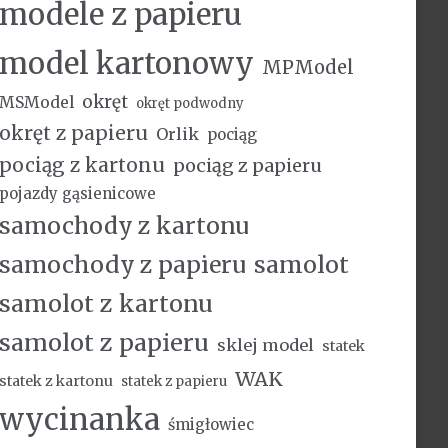
modele z papieru
model kartonowy
MPModel
okręt
MSModel
okręt podwodny
okręt z papieru
Orlik
pociąg
pociąg z kartonu
pociąg z papieru
pojazdy gąsienicowe
samochody z kartonu
samochody z papieru
samolot
samolot z kartonu
samolot z papieru
sklej model
statek
WAK
statek z kartonu
statek z papieru
wycinanka
śmigłowiec