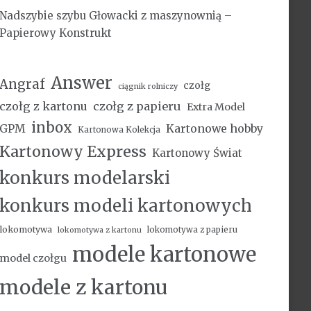
Nadszybie szybu Głowacki z maszynownią –
Papierowy Konstrukt
Answer
Angraf
czołg
ciągnik rolniczy
czołg z kartonu
czołg z papieru
Extra Model
inbox
Kartonowe hobby
GPM
Kartonowa Kolekcja
Kartonowy Express
Kartonowy Świat
konkurs modelarski
konkurs modeli kartonowych
lokomotywa
lokomotywa z papieru
lokomotywa z kartonu
modele kartonowe
model czołgu
modele z kartonu