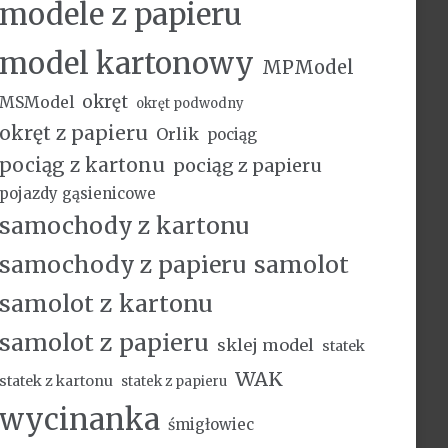
modele z papieru
model kartonowy
MPModel
okręt
MSModel
okręt podwodny
okręt z papieru
Orlik
pociąg
pociąg z kartonu
pociąg z papieru
pojazdy gąsienicowe
samochody z kartonu
samochody z papieru
samolot
samolot z kartonu
samolot z papieru
sklej model
statek
WAK
statek z kartonu
statek z papieru
wycinanka
śmigłowiec