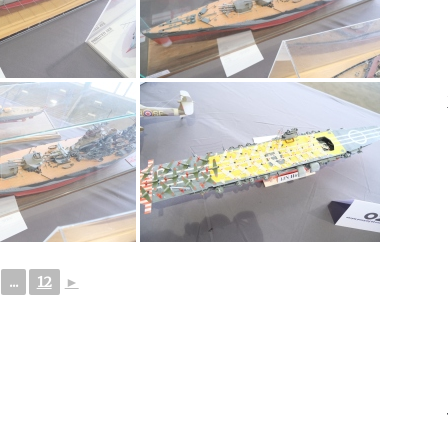
...
12
►