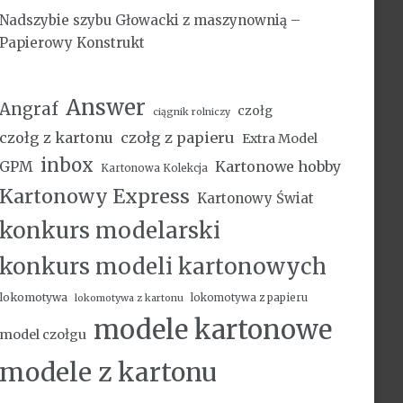
Nadszybie szybu Głowacki z maszynownią –
Papierowy Konstrukt
Answer
Angraf
czołg
ciągnik rolniczy
czołg z kartonu
czołg z papieru
Extra Model
inbox
Kartonowe hobby
GPM
Kartonowa Kolekcja
Kartonowy Express
Kartonowy Świat
konkurs modelarski
konkurs modeli kartonowych
lokomotywa
lokomotywa z papieru
lokomotywa z kartonu
modele kartonowe
model czołgu
modele z kartonu