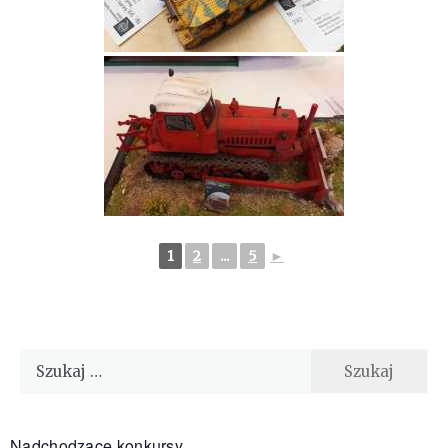
1
2
...
5
►
Szukaj:
Nadchodzące konkursy